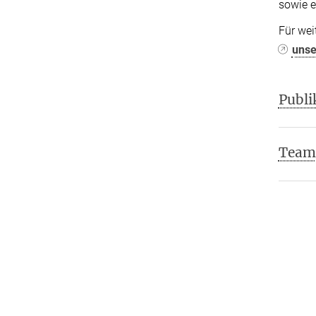
sowie e
Für wei
unse
Publi
Team