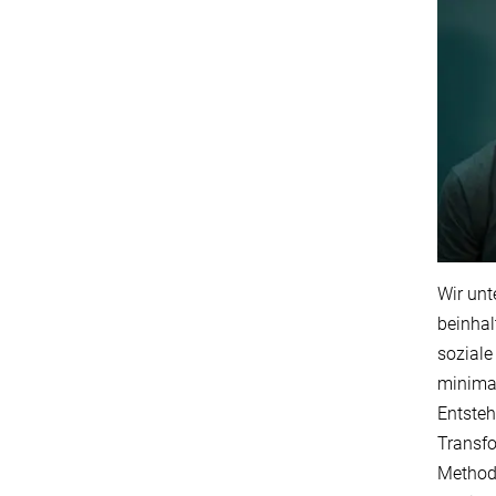
Wir unt
beinhal
soziale
minimal
Entsteh
Transfo
Methode