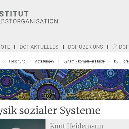
BOTE
DCF AKTUELLES
DCF ÜBER UNS
DCF
Forschung
Abteilungen
Dynamik komplexer Fluide
DCF Fors
sik sozialer Systeme
Knut Heidemann