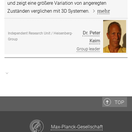
und zeigt eine größere Variation von angeregten
mehr
Zuständen verglichen mit 3D Systemen.
Dr. Peter
Independent Research Unit / Heisenberg-
Group
Keim
Group leader
Die unabhängigen Forschungseinheiten am MPI-DS lassen sich
keiner Abteilung zuordnen. Sie sind entweder aus ehemaligen
TOP
Abteilungen entstanden oder kamen mit eigenen Mitteln
ausgestattet ans Institut (z.B. Heisenberg-Gruppe).
Max-Planck-Gesellschaft